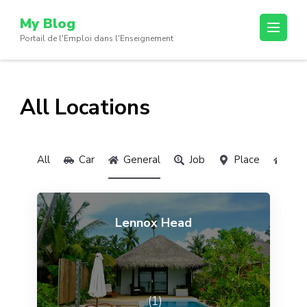
My Blog
Portail de l'Emploi dans l'Enseignement
All Locations
All
Car
General
Job
Place
Rea
Lennox Head
(1)