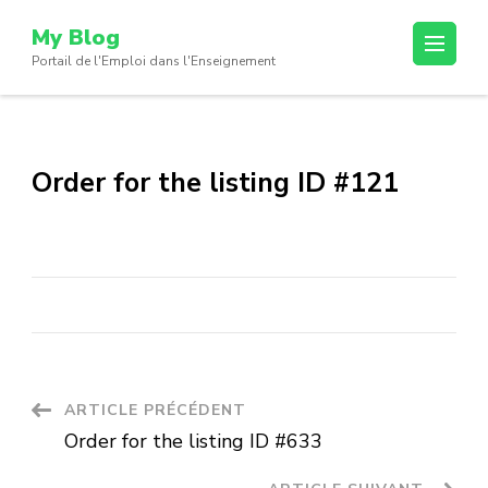
Passer
My Blog
au
Portail de l'Emploi dans l'Enseignement
contenu
(Pressez
Entrée)
Order for the listing ID #121
Navigation
ARTICLE PRÉCÉDENT
Order for the listing ID #633
d'article