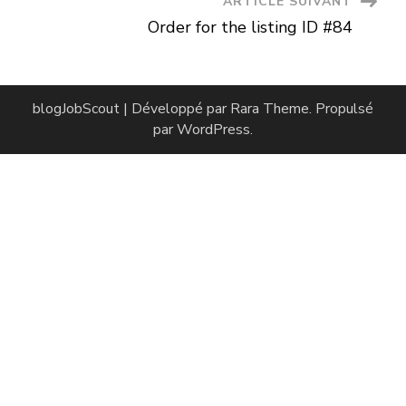
ARTICLE SUIVANT
Order for the listing ID #84
blog
JobScout | Développé par
Rara Theme
. Propulsé
par
WordPress
.